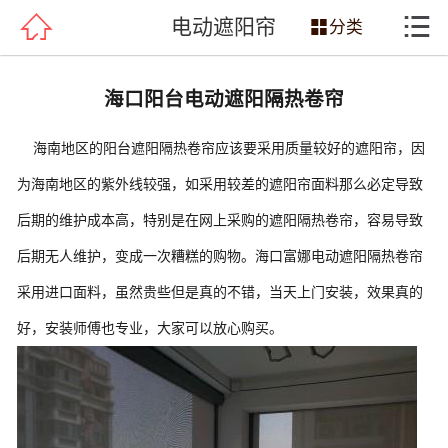


电动遮阳帘
网站首页


分类
电动遮阳帘
海口阳台电动遮阳隔热卷帘
遮阳产品中心
海南地区的阳台遮阳隔热卷帘应该要采用质量较好的遮阳帘，因
窗帘效果
为海南地区的紫外线较强，如采用较差的遮阳帘面料那么必定导致
后期的维护成本高，特别是在网上采购的遮阳隔热卷帘，容易导致
窗帘动态
后期无人维护，变成一次糟糕的购物。
海口富娜
电动遮阳隔热卷帘
客户案例
采用
进口面料，虽然贵些但是真的不错，
当天上门
安装，效果真的
好，安装师傅也专业，大家可以放心购买。
窗帘安装
关于我们