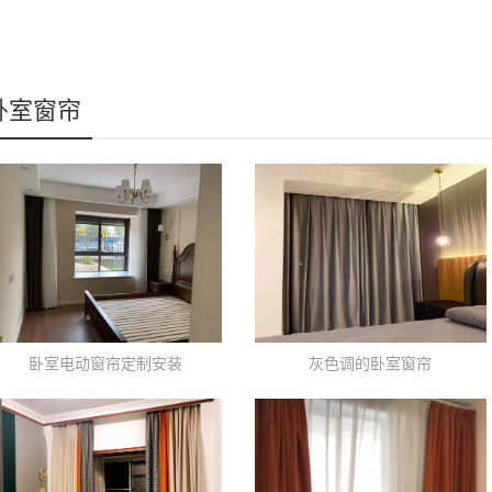
卧室窗帘
卧室电动窗帘定制安装
灰色调的卧室窗帘