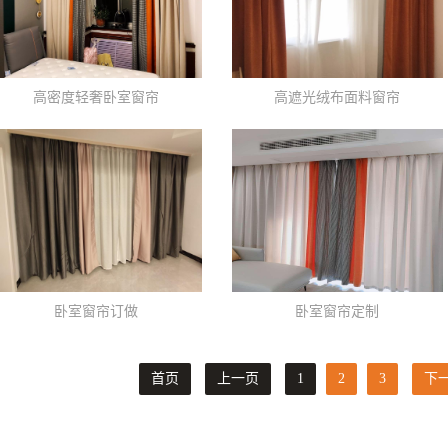
高密度轻奢卧室窗帘
高遮光绒布面料窗帘
卧室窗帘订做
卧室窗帘定制
首页
上一页
1
2
3
下