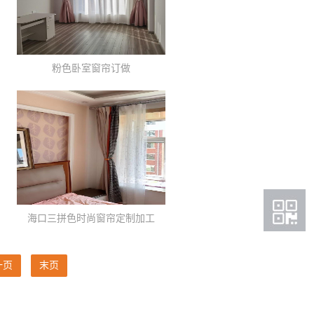
粉色卧室窗帘订做
海口三拼色时尚窗帘定制加工
一页
末页