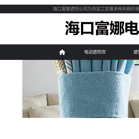
海口富娜遮阳公司为你加工定做多种风格的
电动遮阳帘
遮