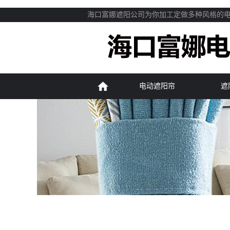
海口富娜遮阳公司为你加工定做多种风格的
电动遮阳帘
遮