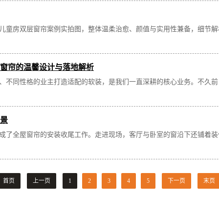
儿童房双层窗帘案例实拍图，整体温柔治愈、颜值与实用性兼备，细节解
窗帘的温馨设计与落地解析
、不同性格的业主打造适配的软装，是我们一直深耕的核心业务。不久前
景
成了全屋窗帘的安装收尾工作。走进现场，客厅与卧室的窗沿下还铺着装
首页
上一页
1
2
3
4
5
下一页
末页