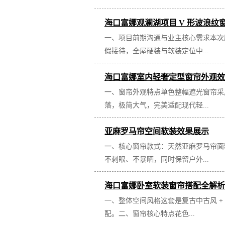
海口富娜观澜湖项目 V 形波浪纹
一、项目前期沟通与业主核心需求本次
假接待，全屋硬装与软装定位中...
海口富娜室内轻奢定型窗帘外观效
一、窗帘外观特点单色整幅遮光窗帘采
落，极简大气，完美适配现代轻...
亚麻罗马帘空间软装效果展示
一、核心窗帘款式：天然亚麻罗马帘面
不刺眼、不暴晒，同时保留户外...
海口富娜卧室软装窗帘搭配全解析
一、整体空间风格这套是复古中古风 
配。二、窗帘核心特点花色...