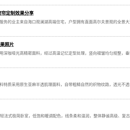
窗帘定制效果分享
服务的业主来自海口观澜湖高端住宅，户型拥有直面高尔夫景观的全景大
果照片
用深咖哑光高精密面料，经过高温记忆定型处理，竖向褶皱均匀规整，垂
料特质采用原生亚麻半透肌理面料，自带粗糙自然的织物纹路，透光不透
+ 轻法式极简卧室，低饱和暖调配色，线条柔和温润，整体静谧高级、复