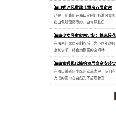
海口奶油风童趣儿童房双层窗帘
这是一组我们在海口定制的奶油风童趣
帘白色肌理感薄纱，自带朦胧质...
海南少女卧室窗帘定制：棉麻碎花
在海南的家居定制领域，为不同年龄段
定制需求，结合她卧室的空间特...
海南富娜现代简约双层窗帘安装实
在海口某新建小区的业主家中，我们完
完成的窗帘在自然光下舒展着垂...