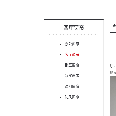
客厅窗帘
办公窗帘
客厅窗帘
卧室窗帘
厅
以
飘窗窗帘
遮阳窗帘
防风窗帘