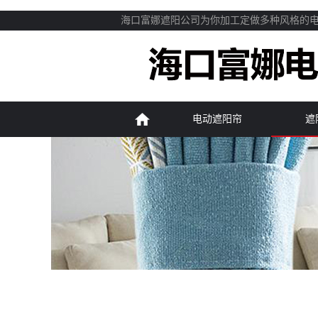
海口富娜遮阳公司为你加工定做多种风格的
电动遮阳帘
遮